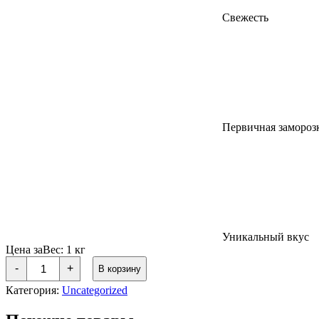
Cвежесть
Первичная замороз
Уникальный вкус
Цена за
Вес:
1 кг
Количество
-
+
В корзину
товара
Варёно-
Категория:
Uncategorized
мороженные
КЛЕШНИ
КРАБА