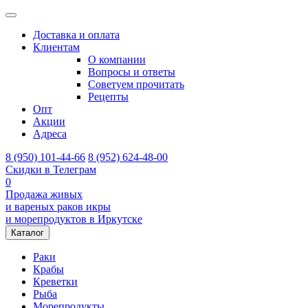
Доставка и оплата
Клиентам
О компании
Вопросы и ответы
Советуем прочитать
Рецепты
Опт
Акции
Адреса
8 (950) 101-44-66
8 (952) 624-48-00
Скидки в Телеграм
0
Продажа живых
и вареных раков икры
и морепродуктов в Иркутске
Каталог
Раки
Крабы
Креветки
Рыба
Морепродукты