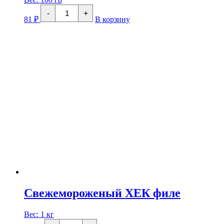
Количество
-
+
товара
81
₽
В корзину
Горбуша
Филе
х/
к
холодного
копчения
Свежемороженый ХЕК филе
Вес:
1 кг
Количество