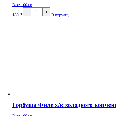
Вес:
100 гр
Количество
-
+
товара
180
₽
В корзину
Рулет
из
филе
Сибаса
с
овощами,
с/
м
Горбуша Филе х/к холодного копчен
Вес:
100 гр