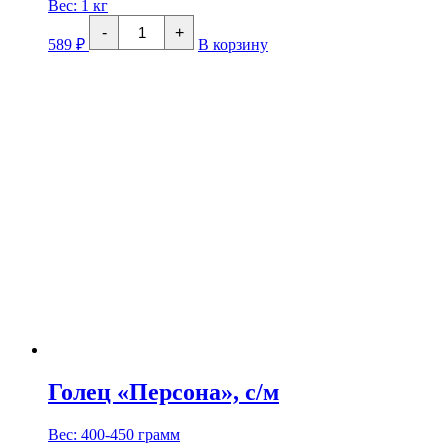
Вес:
1 кг
Количество
-
+
товара
589
₽
В корзину
Свежемороженый
ГОЛЕЦ
Голец «Персона», с/м
Вес: 400-450 грамм