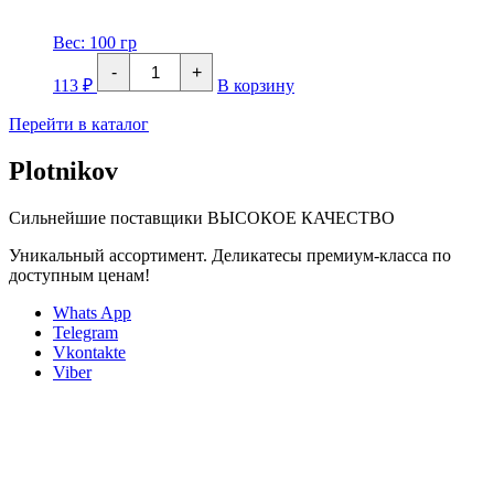
Вес:
100 гр
Количество
-
+
товара
113
₽
В корзину
Голец
«Персона»,
Перейти в каталог
с/
м
Plotnikov
Сильнейшие поставщики
ВЫСОКОЕ КАЧЕСТВО
Уникальный ассортимент. Деликатесы премиум-класса по
доступным ценам!
Whats App
Telegram
Vkontakte
Viber