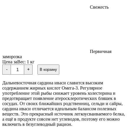
Свежесть
Первичная
заморозка
Цена за
Вес:
1 кг
Количество
-
+
В корзину
товара
Свежемороженая
САРДИНА
Дальневосточная сардина иваси славится высоким
(ИВАСИ)
содержанием жирных кислот Омега-3. Регулярное
употребление этой рыбы снижает уровень холестерина и
предотвращает появление атеросклеротических бляшек в
сосудах. От своих ближайших родственниц, сельди и сайры,
сардина иваси отличается идеальным балансом полезных
веществ. Это прекрасный источник легкоусваиваемого белка,
а ещё в продукте совсем нет углеводов, поэтому его можно
включить в безуглеводный рацион.