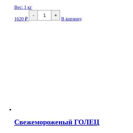
Вес:
1 кг
Количество
-
+
товара
1620
₽
В корзину
Форель
Теша
х/
к
Свежемороженый ГОЛЕЦ