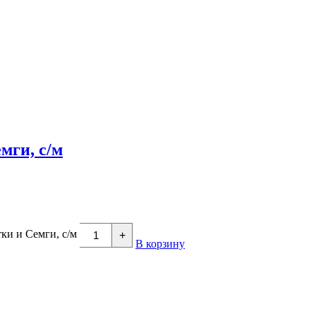
мги, с/м
ки и Семги, с/м
+
В корзину