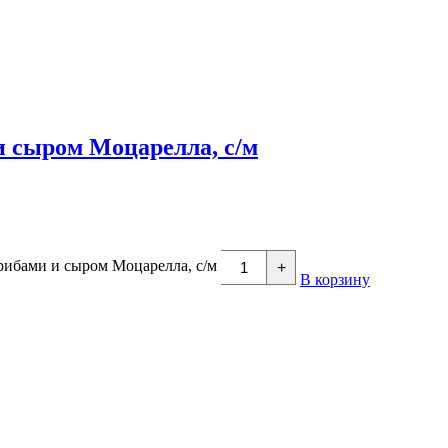
и сыром Моцарелла, с/м
грибами и сыром Моцарелла, с/м
+
В корзину