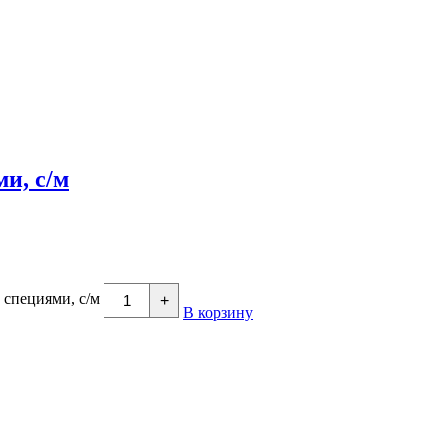
и, с/м
 специями, с/м
+
В корзину