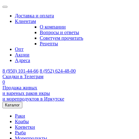
Доставка и оплата
Клиентам
О компании
Вопросы и ответы
Советуем прочитать
Рецепты
Опт
Акции
Адреса
8 (950) 101-44-66
8 (952) 624-48-00
Скидки в Телеграм
0
Продажа живых
и вареных раков икры
и морепродуктов в Иркутске
Каталог
Раки
Крабы
Креветки
Рыба
Морепродукты