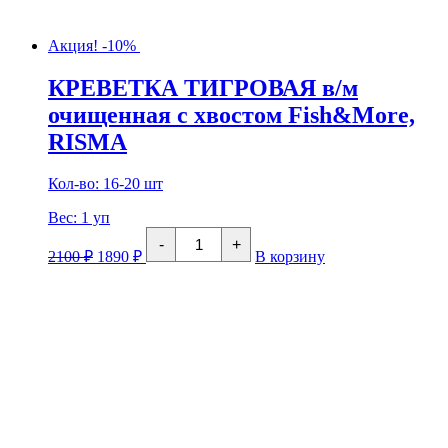
Акция! -10%
КРЕВЕТКА ТИГРОВАЯ в/м
очищенная с хвостом Fish&More,
RISMA
Кол-во: 16-20 шт
Вес:
1 уп
Количество
-
+
товара
2100
₽
1890
₽
В корзину
КРЕВЕТКА
ТИГРОВАЯ
в/
м
очищенная
с
хвостом
Fish&More,
RISMA