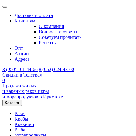
Доставка и оплата
Клиентам
О компании
Вопросы и ответы
Советуем прочитать
Рецепты
Опт
Акции
Адреса
8 (950) 101-44-66
8 (952) 624-48-00
Скидки в Телеграм
0
Продажа живых
и вареных раков икры
и морепродуктов в Иркутске
Каталог
Раки
Крабы
Креветки
Рыба
Морепродукты