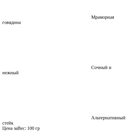
Мраморная
говядина
Сочный и
нежный
Альтернативный
стейк
Цена за
Вес:
100 гр