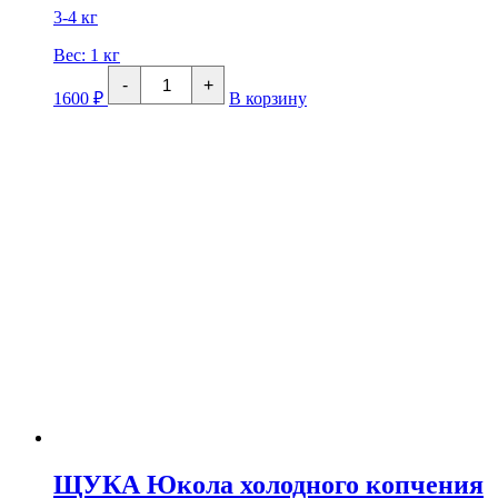
3-4 кг
Вес:
1 кг
Количество
-
+
товара
1600
₽
В корзину
Свежемороженая
ФОРЕЛЬ
(ПБГ)
Премиум
ЩУКА Юкола холодного копчения