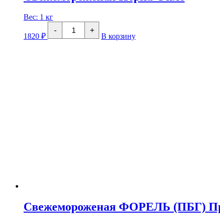
Вес:
1 кг
Количество
-
+
товара
1820
₽
В корзину
Свежемороженая
Нерка
Филе
Свежемороженая ФОРЕЛЬ (ПБГ) П