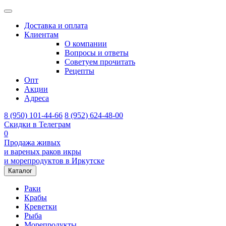
Доставка и оплата
Клиентам
О компании
Вопросы и ответы
Советуем прочитать
Рецепты
Опт
Акции
Адреса
8 (950) 101-44-66
8 (952) 624-48-00
Скидки в Телеграм
0
Продажа живых
и вареных раков икры
и морепродуктов в Иркутске
Каталог
Раки
Крабы
Креветки
Рыба
Морепродукты