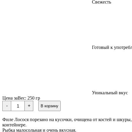
Свежесть
Готовый к употреб
Уникальный вкус
Цена за
Вес:
250 гр
Количество
-
+
В корзину
товара
САГУДАЙ
ЧАВЫЧА
Филе Лосося порезано на кусочки, очищена от костей и шкуры,
слабой
контейнере.
соли
Рыбка малосольная и очень вкусная.