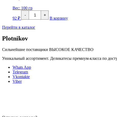
Вес:
100 гр
Количество
-
+
товара
92
₽
В корзину
ЩУКА
Юкола
Перейти в каталог
холодного
копчения
Plotnikov
Сильнейшие поставщики
ВЫСОКОЕ КАЧЕСТВО
Уникальный ассортимент. Деликатесы премиум-класса по дос
Whats App
Telegram
Vkontakte
Viber