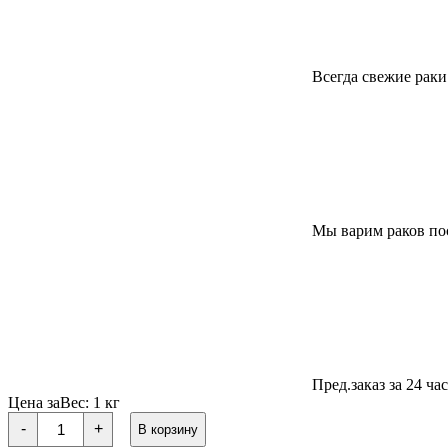
Всегда свежие раки
Мы варим раков пос
Пред.заказ за 24 ча
Цена за
Вес:
1 кг
Количество
-
+
В корзину
товара