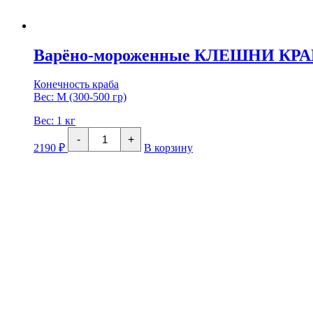
Варёно-мороженные КЛЕШНИ КРАБ
Конечность краба
Вес: M (300-500 гр)
Вес:
1 кг
Количество
-
+
товара
2190
₽
В корзину
Варёно-
мороженные
КЛЕШНИ
КРАБА
(Размер
M)