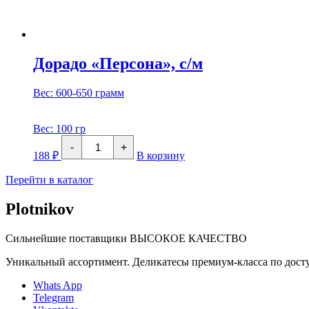
Дорадо «Персона», с/м
Вес: 600-650 грамм
Вес:
100 гр
Количество
-
+
товара
188
₽
В корзину
Дорадо
«Персона»,
Перейти в каталог
с/
м
Plotnikov
Сильнейшие поставщики
ВЫСОКОЕ КАЧЕСТВО
Уникальный ассортимент. Деликатесы премиум-класса по дос
Whats App
Telegram