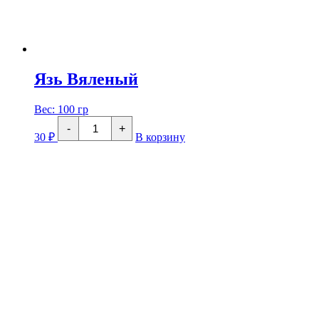
Язь Вяленый
Вес:
100 гр
Количество
-
+
товара
30
₽
В корзину
Язь
Вяленый