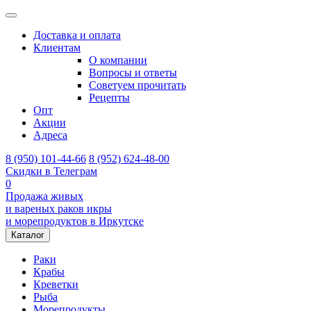
Доставка и оплата
Клиентам
О компании
Вопросы и ответы
Советуем прочитать
Рецепты
Опт
Акции
Адреса
8 (950) 101-44-66
8 (952) 624-48-00
Скидки в Телеграм
0
Продажа живых
и вареных раков икры
и морепродуктов в Иркутске
Каталог
Раки
Крабы
Креветки
Рыба
Морепродукты